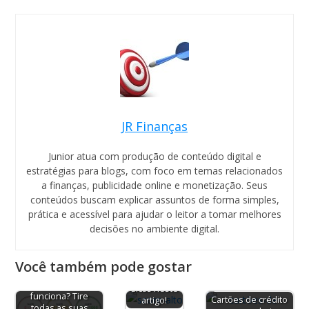
JR Finanças
Junior atua com produção de conteúdo digital e
estratégias para blogs, com foco em temas relacionados
a finanças, publicidade online e monetização. Seus
conteúdos buscam explicar assuntos de forma simples,
prática e acessível para ajudar o leitor a tomar melhores
decisões no ambiente digital.
Como ter
score alto?
Você também pode gostar
Conheça as
melhores
Score como
dicas neste
funciona? Tire
Cartões de crédito
artigo!
6 dicas
todas as suas