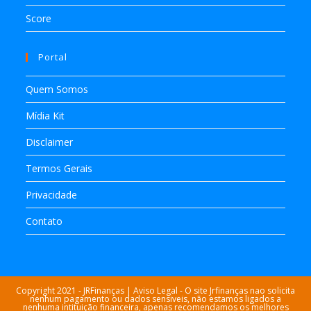
Score
Portal
Quem Somos
Mídia Kit
Disclaimer
Termos Gerais
Privacidade
Contato
Copyright 2021 - JRFinanças | Aviso Legal - O site Jrfinanças nao solicita
nenhum pagamento ou dados sensiveis, não estamos ligados a
nenhuma intituição financeira, apenas recomendamos os melhores