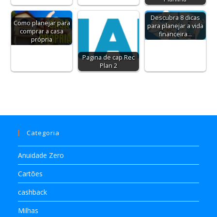
Descubra 8 dicas
Como planejar para
para planejar a vida
comprar a casa
financeira…
própria
Pagina de cap Rec
Plan 2
Categoria
Anuidade Zero
Cartões
cashback
Milhas