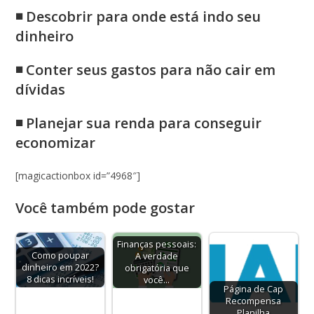
◾ Descobrir para onde está indo seu
dinheiro
◾ Conter seus gastos para não cair em
dívidas
◾ Planejar sua renda para conseguir
economizar
[magicactionbox id=”4968″]
Você também pode gostar
Finanças pessoais:
Como poupar
A verdade
dinheiro em 2022?
obrigatória que
8 dicas incríveis!
você…
Página de Cap
Recompensa
Planilha