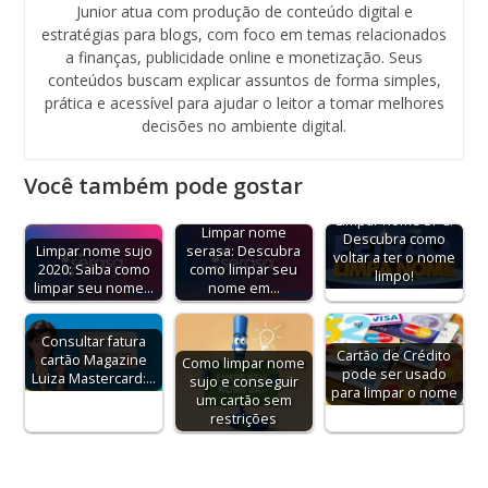
Junior atua com produção de conteúdo digital e
estratégias para blogs, com foco em temas relacionados
a finanças, publicidade online e monetização. Seus
conteúdos buscam explicar assuntos de forma simples,
prática e acessível para ajudar o leitor a tomar melhores
decisões no ambiente digital.
Você também pode gostar
Limpar nome SPC:
Limpar nome
Descubra como
Limpar nome sujo
serasa: Descubra
voltar a ter o nome
2020: Saiba como
como limpar seu
limpo!
limpar seu nome…
nome em…
Consultar fatura
Cartão de Crédito
cartão Magazine
Como limpar nome
pode ser usado
Luiza Mastercard:…
sujo e conseguir
para limpar o nome
um cartão sem
restrições