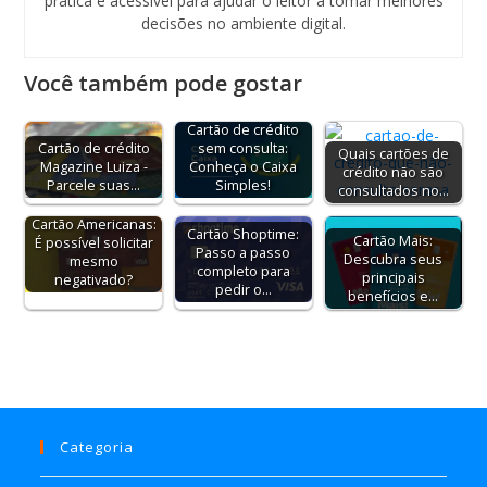
prática e acessível para ajudar o leitor a tomar melhores
decisões no ambiente digital.
Você também pode gostar
Cartão de crédito
Cartão de crédito
sem consulta:
Quais cartões de
Magazine Luiza -
Conheça o Caixa
crédito não são
Parcele suas…
Simples!
consultados no…
Cartão Americanas:
Cartão Shoptime:
Cartão Mais:
É possível solicitar
Passo a passo
Descubra seus
mesmo
completo para
principais
negativado?
pedir o…
benefícios e…
Categoria