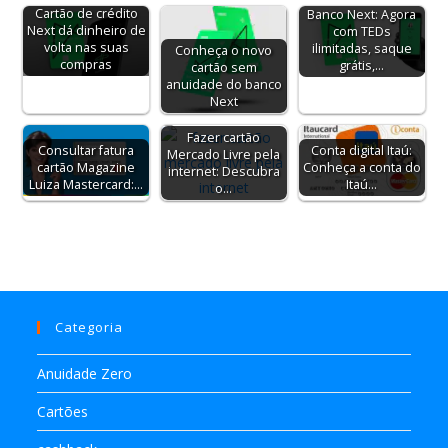
Cartão de crédito
Banco Next: Agora
Next dá dinheiro de
com TEDs
volta nas suas
ilimitadas, saque
Conheça o novo
compras
grátis,…
cartão sem
anuidade do banco
Next
Fazer cartão
Conta digital Itaú:
Consultar fatura
Mercado Livre pela
Conheça a conta do
cartão Magazine
internet: Descubra
Itaú…
Luiza Mastercard:…
o…
Categoria
Anuidade Zero
Cartões