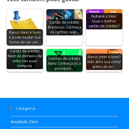
Nubank x Inter:
Qual o melhor
Cartão de crédito
cartão de crédito?
Bradesco: Conheça
os cartões que…
Banco Next é bom
e pode mudar sua
forma de ver um…
Cartão de crédito
Next dá dinheiro de
Banco Inter é bom?
Cartões de crédito
volta nas suas
Não abra sua conta
Next: Conheça os 3
compras
antes de ler…
principais…
Categoria
Anuidade Zero