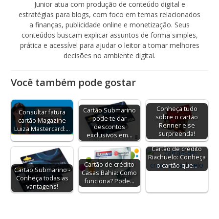
Junior atua com produção de conteúdo digital e
estratégias para blogs, com foco em temas relacionados
a finanças, publicidade online e monetização. Seus
conteúdos buscam explicar assuntos de forma simples,
prática e acessível para ajudar o leitor a tomar melhores
decisões no ambiente digital.
Você também pode gostar
Conheça tudo
Cartão Submarino
Consultar fatura
sobre o cartão
pode te dar
cartão Magazine
Renner e se
descontos
Luiza Mastercard:…
surpreenda!
exclusivos em…
Cartão de crédito
Riachuelo: Conheça
Cartão de crédito
o cartão que…
Cartão Submarino -
Casas Bahia: Como
Conheça todas as
funciona? Pode…
vantagens!