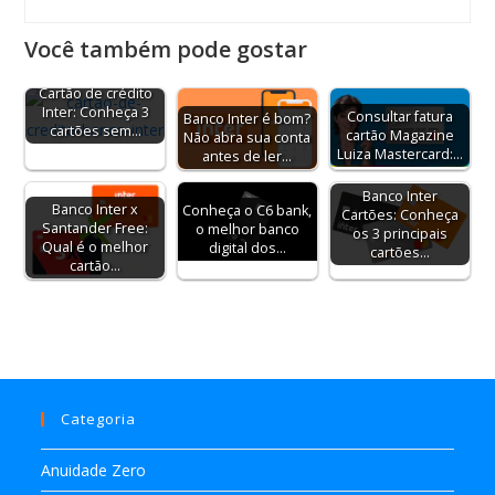
Você também pode gostar
Cartão de crédito
Inter: Conheça 3
Consultar fatura
Banco Inter é bom?
cartões sem…
cartão Magazine
Não abra sua conta
Luiza Mastercard:…
antes de ler…
Banco Inter
Banco Inter x
Conheça o C6 bank,
Cartões: Conheça
Santander Free:
o melhor banco
os 3 principais
Qual é o melhor
digital dos…
cartões…
cartão…
Categoria
Anuidade Zero