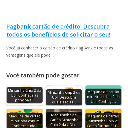
Pagbank cartão de crédito: Descubra
todos os benefícios de solicitar o seu!
Você já conhecer o cartão de crédito PagBank e todas as
vantagens que ele pode…
Você também pode gostar
Minizinha Chip 2 da
Máquina de cartão
Minizinha chip 2 da
Uol: Conheça as
minizinha chip 2 da
Uol: Descubra
principais…
Uol: Conheça…
quais são as…
Maquininha de
Máquina de cartão
Máquina de cartão
Cartão Minizinha
minizinha chip 2:
Minizinha Chip 2:
Chip 2 da UOL:…
Conheça tudo…
Como funciona? É…