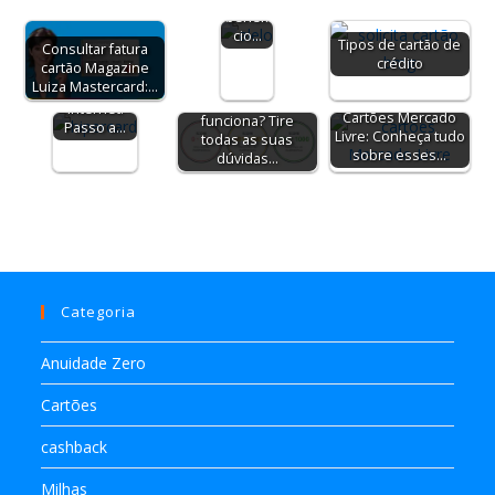
benefí
Fazer o
cio…
Tipos de cartão de
Consultar fatura
cartão
crédito
cartão Magazine
Hipercard
Luiza Mastercard:…
pela
Score como
internet:
Cartões Mercado
funciona? Tire
Passo a…
Livre: Conheça tudo
todas as suas
sobre esses…
dúvidas…
Categoria
Anuidade Zero
Cartões
cashback
Milhas