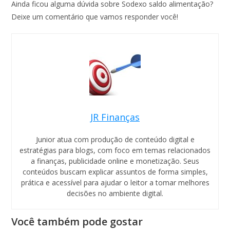
Ainda ficou alguma dúvida sobre Sodexo saldo alimentação?
Deixe um comentário que vamos responder você!
JR Finanças
Junior atua com produção de conteúdo digital e
estratégias para blogs, com foco em temas relacionados
Alelo
a finanças, publicidade online e monetização. Seus
Cartõe
conteúdos buscam explicar assuntos de forma simples,
s:
prática e acessível para ajudar o leitor a tomar melhores
Conhe
decisões no ambiente digital.
ça
todos
os
Você também pode gostar
cartõe
s