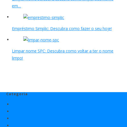
em…
Empréstimo Simplic: Descubra como fazer o seu hoje!
Limpar nome SPC: Descubra como voltar a ter o nome
limpo!
Categoria
Anuidade Zero
Cartões
cashback
Milhas