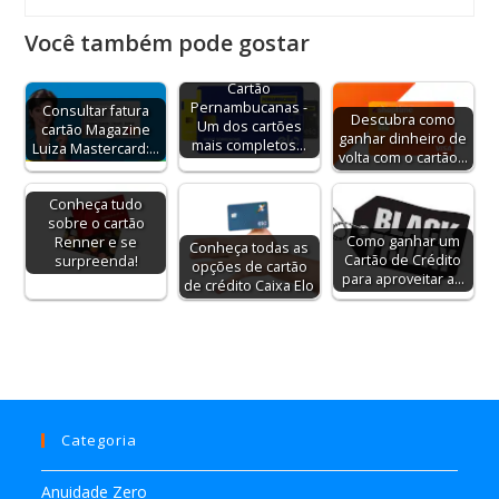
Você também pode gostar
Cartão
Pernambucanas -
Consultar fatura
Descubra como
Um dos cartões
cartão Magazine
ganhar dinheiro de
mais completos…
Luiza Mastercard:…
volta com o cartão…
Conheça tudo
sobre o cartão
Como ganhar um
Renner e se
Conheça todas as
Cartão de Crédito
surpreenda!
opções de cartão
para aproveitar a…
de crédito Caixa Elo
Categoria
Anuidade Zero