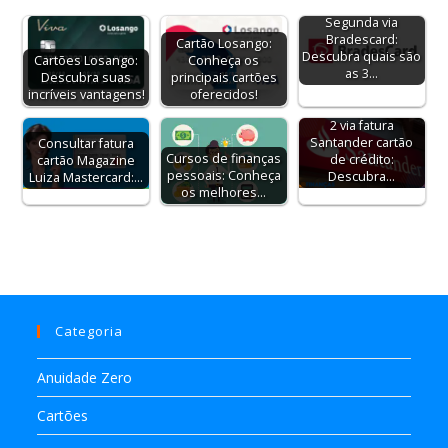
Segunda via
Bradescard:
Cartão Losango:
Descubra quais são
Cartões Losango:
Conheça os
as 3…
Descubra suas
principais cartões
incríveis vantagens!
oferecidos!
2 via fatura
Santander cartão
Consultar fatura
Cursos de finanças
de crédito:
cartão Magazine
pessoais: Conheça
Descubra…
Luiza Mastercard:…
os melhores…
Categoria
Anuidade Zero
Cartões