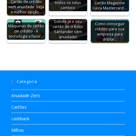
Cartão de crédito
todos os seus
cartão Magazine
sem anuidade: Veja
cartões!
Luiza Mastercard:…
a melhor opção…
Solicite já o seu
Como conseguir
Máquinas de cartão
cartão de crédito
crédito para sua
de crédito - A
Santander sem
empresa para
tecnologia a favor…
anuidade!
driblar…
Categoria
Anuidade Zero
Cartões
cashback
Milhas