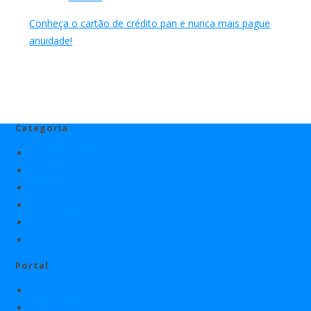
Conheça o cartão de crédito pan e nunca mais pague
anuidade!
Categoria
Anuidade Zero
Cartões
cashback
Milhas
Negativados
Score
Portal
Quem Somos
Mídia Kit