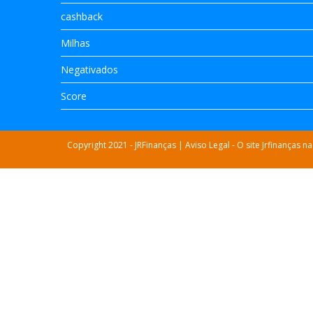
cashback
Milhas
Negativados
Score
Copyright 2021 - JRFinanças | Aviso Legal - O site Jrfinanç