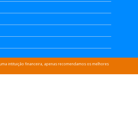
nhuma intituição financeira, apenas recomendamos os melhores