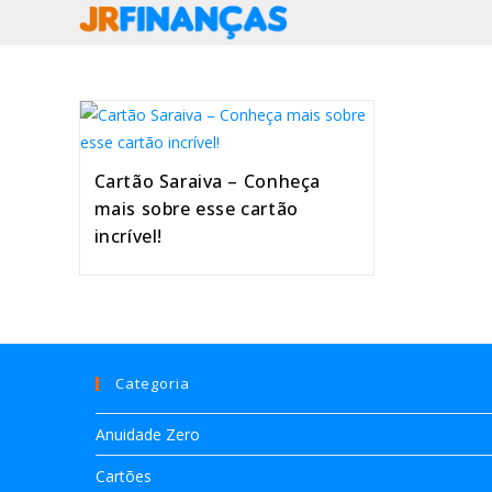
Ir
para
o
conteúdo
Cartão Saraiva – Conheça
mais sobre esse cartão
incrível!
Categoria
Anuidade Zero
Cartões