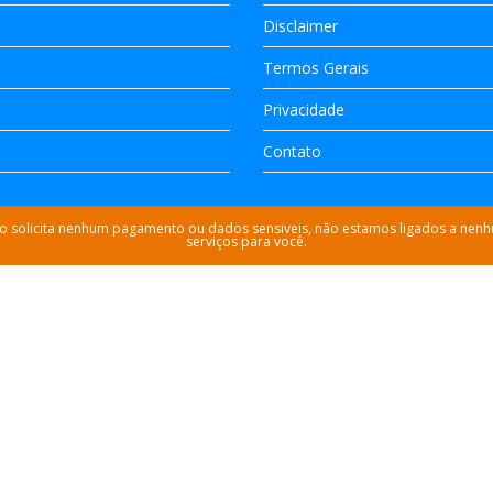
Disclaimer
Termos Gerais
Privacidade
Contato
as nao solicita nenhum pagamento ou dados sensiveis, não estamos ligados a ne
serviços para você.