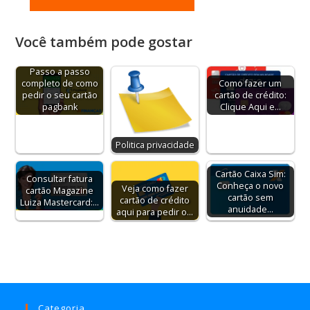
Você também pode gostar
Passo a passo
completo de como
Como fazer um
pedir o seu cartão
cartão de crédito:
pagbank
Clique Aqui e…
Politica privacidade
Cartão Caixa Sim:
Consultar fatura
Conheça o novo
Veja como fazer
cartão Magazine
cartão sem
cartão de crédito
Luiza Mastercard:…
anuidade…
aqui para pedir o…
Categoria