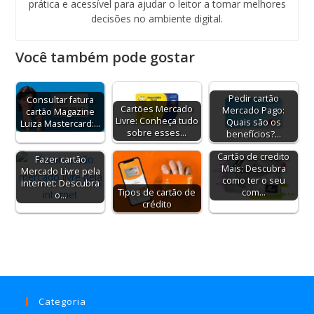
prática e acessível para ajudar o leitor a tomar melhores
decisões no ambiente digital.
Você também pode gostar
Pedir cartão
Consultar fatura
Cartões Mercado
Mercado Pago:
cartão Magazine
Livre: Conheça tudo
Quais são os
Luiza Mastercard:…
sobre esses…
benefícios?…
Cartão de credito
Fazer cartão
Mais: Descubra
Mercado Livre pela
como ter o seu
internet: Descubra
com…
Tipos de cartão de
o…
crédito
Categoria