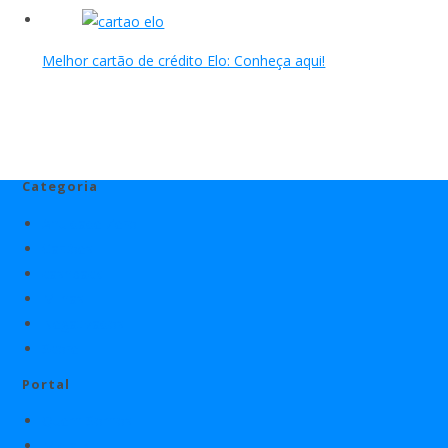
Melhor cartão de crédito Elo: Conheça aqui!
Categoria
Anuidade Zero
Cartões
cashback
Milhas
Negativados
Score
Portal
Quem Somos
Mídia Kit