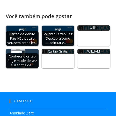
Você também pode gostar
jr-pag-ext-car-camp-
will-3
Cartão de débito
Solicitar Cartão Pag:
Pag: Não peça o
Descubra como
JR PAG EXTERNA
seu sem antes ler…
solicitar e…
CARTÃO CAMP
Cartão Grátis
WILLIAM
Conheça o cartão
Pag e mude de vez
sua forma de…
Categoria
Anuidade Zero