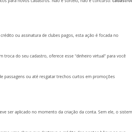
itos para novos cadastros. Não é sorteio, não é concurso:
cadastro
rédito ou assinatura de clubes pagos, esta ação é focada no
 troca do seu cadastro, oferece esse “dinheiro virtual” para você
es de passagens ou até resgatar trechos curtos em promoções
ve ser aplicado no momento da criação da conta. Sem ele, o siste