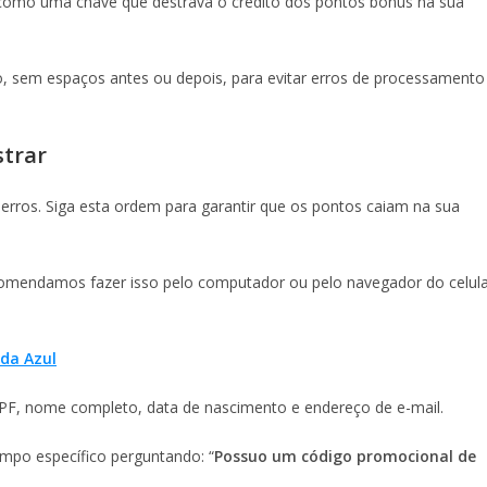
a como uma chave que destrava o crédito dos pontos bônus na sua
o, sem espaços antes ou depois, para evitar erros de processamento
strar
e erros. Siga esta ordem para garantir que os pontos caiam na sua
Recomendamos fazer isso pelo computador ou pelo navegador do celul
 da Azul
CPF, nome completo, data de nascimento e endereço de e-mail.
mpo específico perguntando: “
Possuo um código promocional de