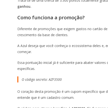
Trata-se de uma oferta de 3.500 pontos totalmente gratu
ganhou.
Como funciona a promoção?
Diferente de promoções que exigem gastos no cartão de c
crescimento da base de clientes.
A Azul deseja que você conheça o ecossistema deles e, em
começar.
Essa pontuação inicial já é suficiente para abater valor
específicas.
O código secreto: AZF3500
O coração desta promoção é um cupom específico que de
entende que é um cadastro comum.