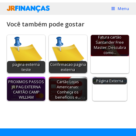
Ir
Menu
para
o
Você também pode gostar
conteúdo
Fatura cartão
Santander Free
Master: Descubra
como…
pagina externa
Confirmacao pagina
teste
externa
Página Externa
PROXIMOS PASSOS
Cartão Lojas
JR PAG EXTERNA
Americanas:
CARTÃO CAMP
Conheça os
WILLIAM
benefícios e…