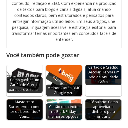
conteúdo, redação e SEO. Com experiência na produção
de textos para blogs e canais digitais, atua criando
conteúdos claros, bem estruturados e pensados para
entregar informação útil ao leitor. Em seus artigos, une
pesquisa, linguagem acessível e estratégia editorial para
transformar temas importantes em conteúdos fáceis de
entender.
Você também pode gostar
Cartão de Crédito
Decolar: Tenha um
Ano de Anuidade
Como ganhar um
Grátis
Cartão de Crédito
Melhor Cartão BMG
para aproveitar a…
Google Azul
Mastercard
13º salário: Como
Surpreenda: como
Cartão de crédito
aproveitar o
ter os benefícios?
na Black Friday:
dinheiro para
Vem…
melhores opções!
entrar…