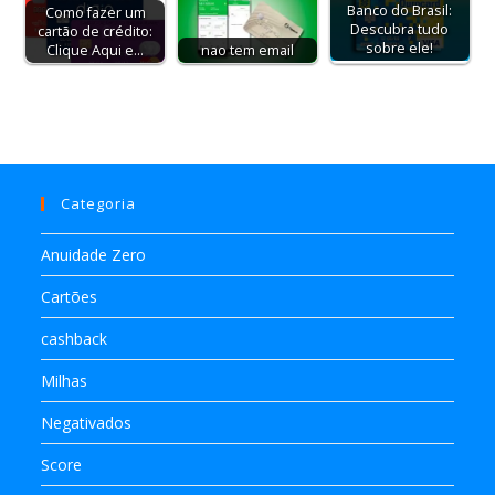
Banco do Brasil:
Como fazer um
Descubra tudo
cartão de crédito:
sobre ele!
Clique Aqui e…
nao tem email
Categoria
Anuidade Zero
Cartões
cashback
Milhas
Negativados
Score