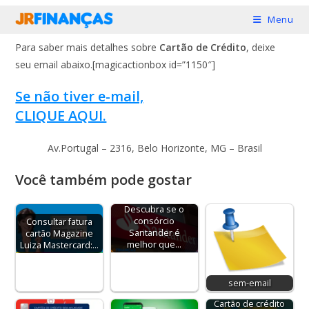
Ir
Menu
para
Para saber mais detalhes sobre
Cartão de Crédito
, deixe
o
seu email abaixo.[magicactionbox id=”1150″]
conteúdo
Se não tiver e-mail,
CLIQUE AQUI.
Av.Portugal – 2316, Belo Horizonte, MG – Brasil
Você também pode gostar
Descubra se o
consórcio
Consultar fatura
Santander é
cartão Magazine
melhor que…
Luiza Mastercard:…
sem-email
Cartão de crédito