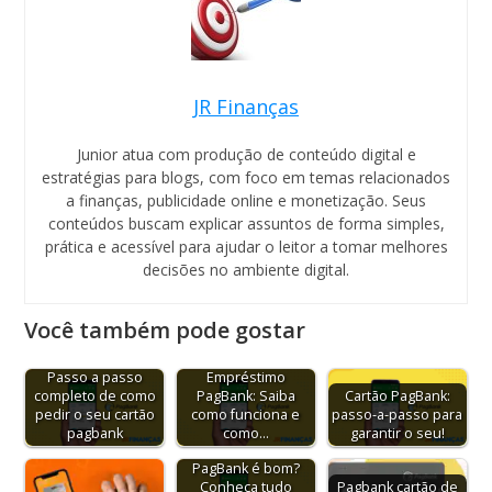
JR Finanças
Junior atua com produção de conteúdo digital e
estratégias para blogs, com foco em temas relacionados
a finanças, publicidade online e monetização. Seus
conteúdos buscam explicar assuntos de forma simples,
prática e acessível para ajudar o leitor a tomar melhores
decisões no ambiente digital.
Você também pode gostar
Passo a passo
Empréstimo
completo de como
PagBank: Saiba
Cartão PagBank:
pedir o seu cartão
como funciona e
passo-a-passo para
pagbank
como…
garantir o seu!
PagBank é bom?
Conheça tudo
Pagbank cartão de