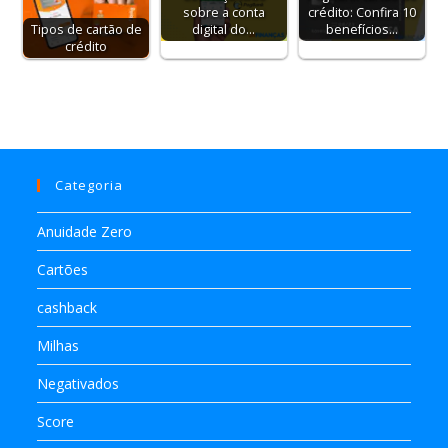
sobre a conta
crédito: Confira 10
digital do…
benefícios…
Tipos de cartão de
crédito
Categoria
Anuidade Zero
Cartões
cashback
Milhas
Negativados
Score